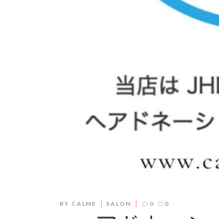
BY
CALME
SALON
0
0