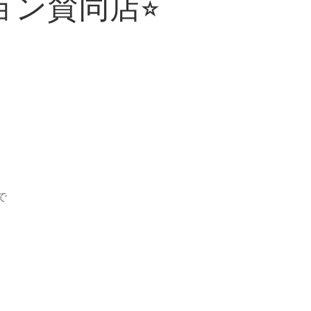
ョン賛同店⭐︎
で