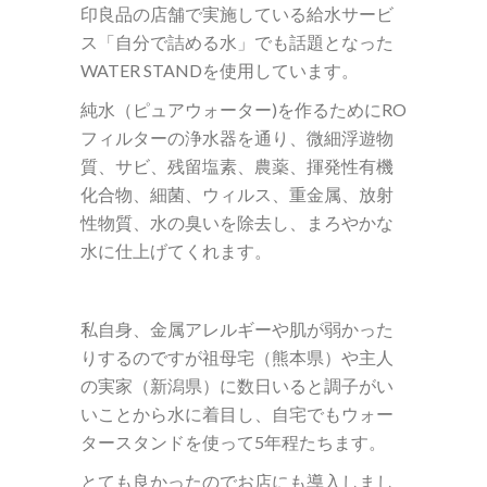
印良品の店舗で実施している
給水サービ
ス「自分で詰める水」でも話題となった
WATER STAND
を使用しています。
純水（ピュア
ウォーター
)
を作るために
RO
フィルターの浄水器を通り、
微細浮遊物
質、サビ、残留塩素、農薬、揮発性有機
化合物、細菌、ウィルス、重金属、放射
性物質、水の臭いを除去し、まろやかな
水に仕上げてくれます。
私自身、金属アレルギーや肌が弱かった
りするのですが
祖母宅（熊本県）や主人
の実家（新潟県）に数日いると調子がい
いことから
水に着目し、自宅でもウォー
タースタンドを使って
5
年程たちます。
とても良かったのでお店にも導入しまし