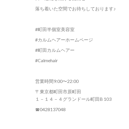
落ち着いた空間でお待ちしております♪
#町田半個室美容室
#カルムヘアーホームページ
#町田カルムヘアー
#Calmehair
営業時間9:00〜22:00
〒東京都町田市原町田
１－１４－４グランドール町田B 103
☎︎0428137048