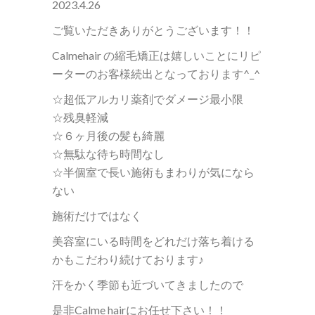
2023.4.26
ご覧いただきありがとうございます！！
Calmehair の縮毛矯正は嬉しいことにリピ
ーターのお客様続出となっております^_^
☆超低アルカリ薬剤でダメージ最小限
☆残臭軽減
☆６ヶ月後の髪も綺麗
☆無駄な待ち時間なし
☆半個室で長い施術もまわりが気になら
ない
施術だけではなく
美容室にいる時間をどれだけ落ち着ける
かもこだわり続けております♪
汗をかく季節も近づいてきましたので
是非Calme hairにお任せ下さい！！