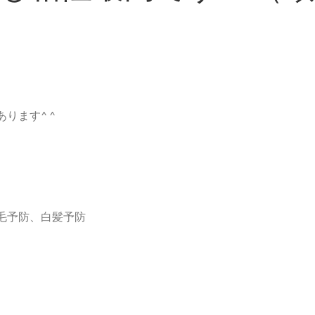
ります^ ^
毛予防、白髪予防