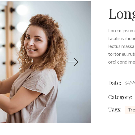
Long
Lorem ipsum d
facilisis rho
lectus massa,
tortor eu, ru
orci condimen
Date:
20
Category:
Tags:
Tre