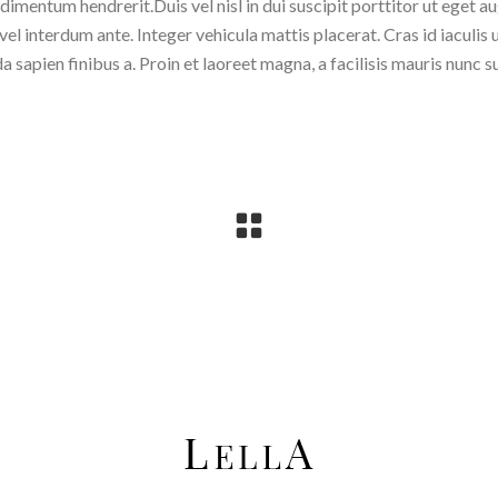
imentum hendrerit.Duis vel nisl in dui suscipit porttitor ut eget a
 vel interdum ante. Integer vehicula mattis placerat. Cras id iaculis 
sapien finibus a. Proin et laoreet magna, a facilisis mauris nunc s