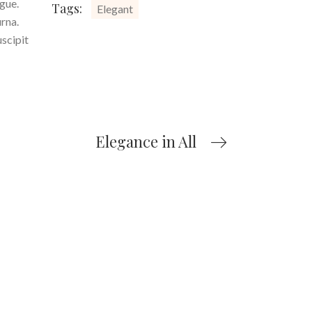
ugue.
Tags:
Elegant
urna.
uscipit
Elegance in All