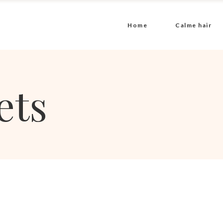
Home
Calme hair
ets