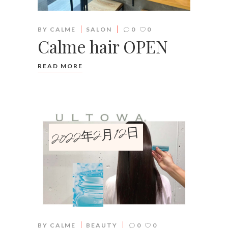
BY
CALME
SALON
0
0
Calme hair OPEN
READ MORE
2022年2月12日
BY
CALME
BEAUTY
0
0