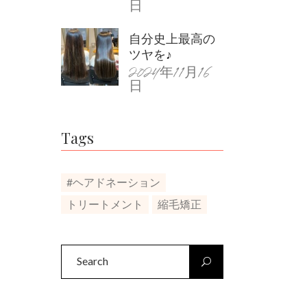
日
自分史上最高の
ツヤを♪
2024年11月16
日
Tags
#ヘアドネーション
トリートメント
縮毛矯正
Search
for: