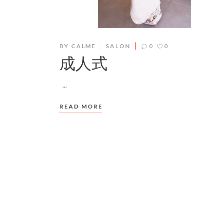
BY
CALME
SALON
0
0
成人式
­­
READ MORE